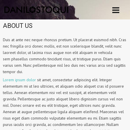
ABOUT US
Duis at ante nec neque rhoncus pretium. Ut placerat euismod nibh. Cras
nec fringilla orci donec mollis, est non scelerisque blandit, velit nunc
laoreet dolor, ut lacinia risus augue non elit aliquam in vehicula
sem phasellus commodo tincidunt risus, ut tristique purus. Etiam quis
varius sem. Nunc pellentesque nisl leo duis nec varius arcu sed sagittis
tempor dui.
Lorem ipsum dolor
sit amet, consectetur adipiscing elit. Integer
elementum mi ut leo ultricies, et aliquam odio aliquet cras id posuere
tellus. Aenean elementum nisi vel est suscipit, at elementum velit
gravida. Pellentesque ac justo aliquet libero dignissim cursus vel non
nisl. Donec ornare est eu elit tristique, eget ultrices nunc gravida.
Aenean at augue pellentesque ligula aliquam eleifend. Maecenas vel
risus eget diam commodo vulputate elementum eu mi. Etiam sagittis
purus iaculis orci gravida, ac condimentum leo ullamcorper. Nullam