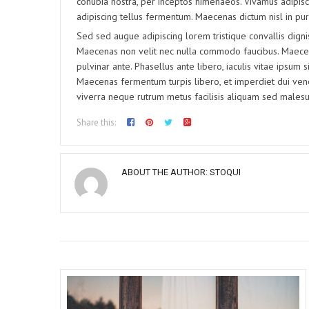
conubia nostra, per inceptos himenaeos. Vivamus adipiscin
adipiscing tellus fermentum. Maecenas dictum nisl in pu
Sed sed augue adipiscing lorem tristique convallis digni
Maecenas non velit nec nulla commodo faucibus. Maecenas
pulvinar ante. Phasellus ante libero, iaculis vitae ipsum 
Maecenas fermentum turpis libero, et imperdiet dui ve
viverra neque rutrum metus facilisis aliquam sed males
Share this:
ABOUT THE AUTHOR:
STOQUI