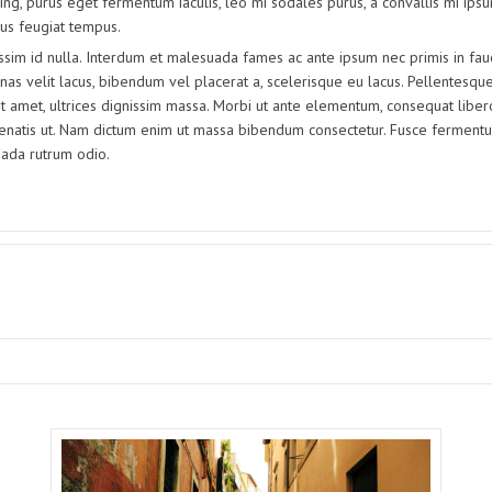
g, purus eget fermentum iaculis, leo mi sodales purus, a convallis mi ipsum
rus feugiat tempus.
ssim id nulla. Interdum et malesuada fames ac ante ipsum nec primis in fauc
 velit lacus, bibendum vel placerat a, scelerisque eu lacus. Pellentesque 
sit amet, ultrices dignissim massa. Morbi ut ante elementum, consequat libero
nenatis ut. Nam dictum enim ut massa bibendum consectetur. Fusce ferment
uada rutrum odio.