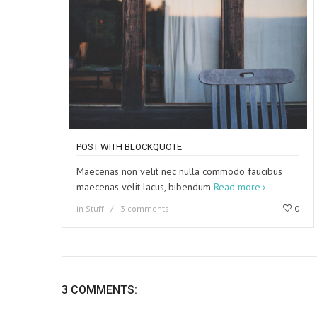
POST WITH BLOCKQUOTE
Maecenas non velit nec nulla commodo faucibus
maecenas velit lacus, bibendum
Read more
in
Stuff
3 comments
0
3 COMMENTS: