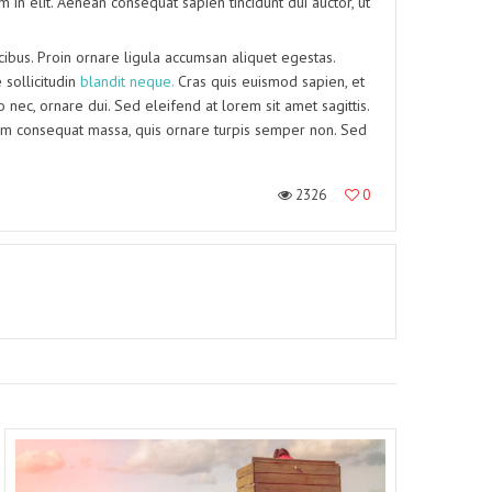
 in elit. Aenean consequat sapien tincidunt dui auctor, ut
ibus. Proin ornare ligula accumsan aliquet egestas.
sollicitudin
blandit neque.
Cras quis euismod sapien, et
 nec, ornare dui. Sed eleifend at lorem sit amet sagittis.
um consequat massa, quis ornare turpis semper non. Sed
2326
0