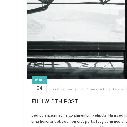
MAR
04
in
Advertisement
3 comments
tags:
adv
FULLWIDTH POST
Sed quis ipsum eu mi condimentum vehicula. Nam sed nis
urna hendrerit et. Sed non erat porta, feugiat mi nec, tin