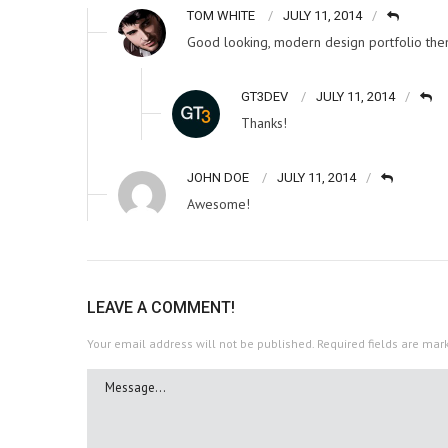
TOM WHITE
JULY 11, 2014
Good looking, modern design portfolio them
GT3DEV
JULY 11, 2014
Thanks!
JOHN DOE
JULY 11, 2014
Awesome!
LEAVE A COMMENT!
Your email address will not be published.
Required fields are ma