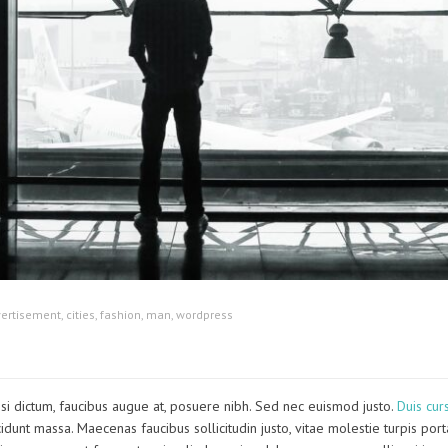
ertisement
,
cities
,
fashion
,
man
,
wordpress
i dictum, faucibus augue at, posuere nibh. Sed nec euismod justo.
Duis cur
cidunt massa. Maecenas faucibus sollicitudin justo, vitae molestie turpis porta