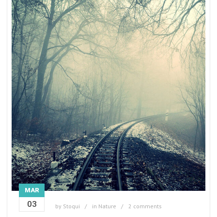
MAR
03
by
Stoqui
in
Nature
2 comments