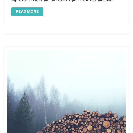
sapien, ac congue neque iaculis eget. Fusce sit amet diam.
READ MORE