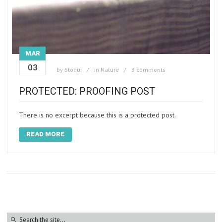
MAR
03
by
Stoqui
in
Nature
3 comments
PROTECTED: PROOFING POST
There is no excerpt because this is a protected post.
READ MORE