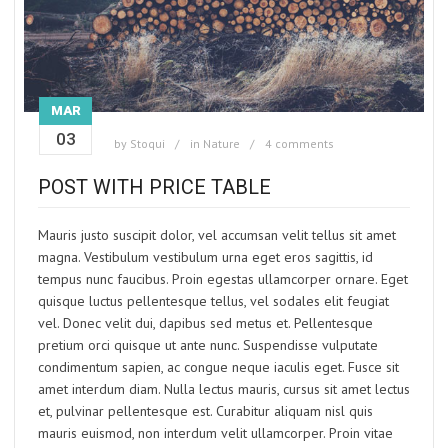
MAR
03
by
Stoqui
in
Nature
4 comments
POST WITH PRICE TABLE
Mauris justo suscipit dolor, vel accumsan velit tellus sit amet
magna. Vestibulum vestibulum urna eget eros sagittis, id
tempus nunc faucibus. Proin egestas ullamcorper ornare. Eget
quisque luctus pellentesque tellus, vel sodales elit feugiat
vel. Donec velit dui, dapibus sed metus et. Pellentesque
pretium orci quisque ut ante nunc. Suspendisse vulputate
condimentum sapien, ac congue neque iaculis eget. Fusce sit
amet interdum diam. Nulla lectus mauris, cursus sit amet lectus
et, pulvinar pellentesque est. Curabitur aliquam nisl quis
mauris euismod, non interdum velit ullamcorper. Proin vitae