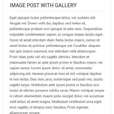
IMAGE POST WITH GALLERY
Eget quisque luctus pellentesque tellus, vel sodales elit
feugiat vel. Donec velit dui, dapibus sed metus et,
pellentesque pretium orci quisque ut ante nunc. Suspendisse
vulputate condimentum sapien, ac congue neque iaculis eget.
Fusce sit amet interdum diam. Nulla lectus mauris, cursus sit
amet lectus et, pulvinar pellentesque est. Curabitur aliquam
nisl quis mauris euismod, non interdum velit ullamcorper.
Proin vitae justo vel nisi sagittis ultricies. Interdum et
malesuada fames ac ante ipsum primis in faucibus mauris vel
sapien auctor. Lorem ipsum dolor sit amet, consectetur
adipiscing elit. Aenean placerat risus et nisl volutpat dapibus
in non lectus. Duis nunc arcu, scelerisque sed justo nec, iaculis
sagittis turpis. Vestibulum ante ipsum primis in faucibus orci
luctus et ultrices posuere cubilia curae. Mauris volutpat, neque
in rutrum elementum, mauris justo suscipit dolor, vel accumsan
velit tellus sit amet magna. Vestibulum vestibulum urna eget
eros sagittis, id tempus nunc faucibus. Proin egestas
ullamcorper ornare.