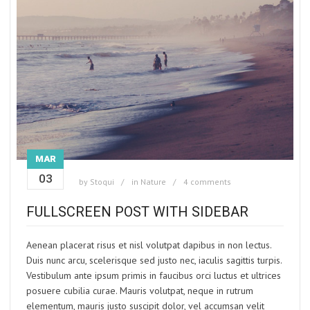
MAR
03
by
Stoqui
in
Nature
4 comments
FULLSCREEN POST WITH SIDEBAR
Aenean placerat risus et nisl volutpat dapibus in non lectus.
Duis nunc arcu, scelerisque sed justo nec, iaculis sagittis turpis.
Vestibulum ante ipsum primis in faucibus orci luctus et ultrices
posuere cubilia curae. Mauris volutpat, neque in rutrum
elementum, mauris justo suscipit dolor, vel accumsan velit