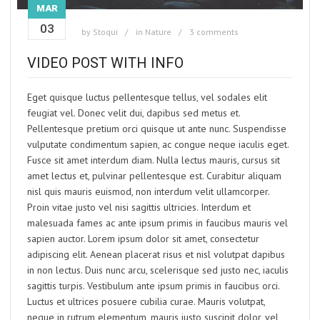
MAR
03
by
Stoqui
in
Nature
3 comments
VIDEO POST WITH INFO
Eget quisque luctus pellentesque tellus, vel sodales elit
feugiat vel. Donec velit dui, dapibus sed metus et.
Pellentesque pretium orci quisque ut ante nunc. Suspendisse
vulputate condimentum sapien, ac congue neque iaculis eget.
Fusce sit amet interdum diam. Nulla lectus mauris, cursus sit
amet lectus et, pulvinar pellentesque est. Curabitur aliquam
nisl quis mauris euismod, non interdum velit ullamcorper.
Proin vitae justo vel nisi sagittis ultricies. Interdum et
malesuada fames ac ante ipsum primis in faucibus mauris vel
sapien auctor. Lorem ipsum dolor sit amet, consectetur
adipiscing elit. Aenean placerat risus et nisl volutpat dapibus
in non lectus. Duis nunc arcu, scelerisque sed justo nec, iaculis
sagittis turpis. Vestibulum ante ipsum primis in faucibus orci.
Luctus et ultrices posuere cubilia curae. Mauris volutpat,
neque in rutrum elementum, mauris justo suscipit dolor, vel