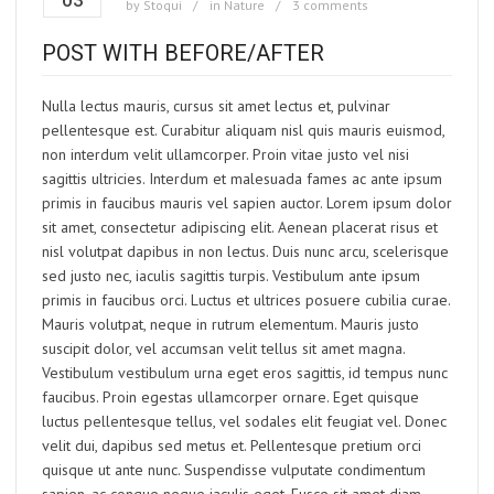
03
by
Stoqui
in
Nature
3 comments
POST WITH BEFORE/AFTER
Nulla lectus mauris, cursus sit amet lectus et, pulvinar
pellentesque est. Curabitur aliquam nisl quis mauris euismod,
non interdum velit ullamcorper. Proin vitae justo vel nisi
sagittis ultricies. Interdum et malesuada fames ac ante ipsum
primis in faucibus mauris vel sapien auctor. Lorem ipsum dolor
sit amet, consectetur adipiscing elit. Aenean placerat risus et
nisl volutpat dapibus in non lectus. Duis nunc arcu, scelerisque
sed justo nec, iaculis sagittis turpis. Vestibulum ante ipsum
primis in faucibus orci. Luctus et ultrices posuere cubilia curae.
Mauris volutpat, neque in rutrum elementum. Mauris justo
suscipit dolor, vel accumsan velit tellus sit amet magna.
Vestibulum vestibulum urna eget eros sagittis, id tempus nunc
faucibus. Proin egestas ullamcorper ornare. Eget quisque
luctus pellentesque tellus, vel sodales elit feugiat vel. Donec
velit dui, dapibus sed metus et. Pellentesque pretium orci
quisque ut ante nunc. Suspendisse vulputate condimentum