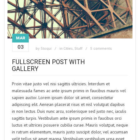
MAR
03
by
Stoqui
in
Cities
,
Stuff
5 comments
FULLSCREEN POST WITH
GALLERY
Proin vitae justo vel nisi sagittis ultricies. Interdum et
malesuada fames ac ante ipsum primis in faucibus mauris vel
sapien auctor. Lorem ipsum dolor sit amet, consectetur
adipiscing elit. Aenean placerat risus et nisl volutpat dapibus
in non lectus. Duis nunc arcu, scelerisque sed justo nec, iaculis
sagittis turpis. Vestibulum ante ipsum primis in faucibus orci
luctus et ultrices posuere cubilia curae. Mauris volutpat, neque
in rutrum elementum, mauris justo suscipit dolor, vel accumsan
velit tellus sit amet magna. Vestibulum vestibulum urna eget