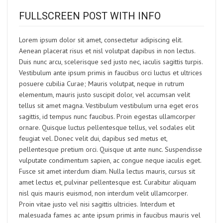
FULLSCREEN POST WITH INFO
Lorem ipsum dolor sit amet, consectetur adipiscing elit.
Aenean placerat risus et nisl volutpat dapibus in non lectus.
Duis nunc arcu, scelerisque sed justo nec, iaculis sagittis turpis.
Vestibulum ante ipsum primis in faucibus orci luctus et ultrices
posuere cubilia Curae; Mauris volutpat, neque in rutrum
elementum, mauris justo suscipit dolor, vel accumsan velit
tellus sit amet magna. Vestibulum vestibulum urna eget eros
sagittis, id tempus nunc faucibus. Proin egestas ullamcorper
ornare. Quisque luctus pellentesque tellus, vel sodales elit
feugiat vel. Donec velit dui, dapibus sed metus et,
pellentesque pretium orci. Quisque ut ante nunc. Suspendisse
vulputate condimentum sapien, ac congue neque iaculis eget.
Fusce sit amet interdum diam. Nulla lectus mauris, cursus sit
amet lectus et, pulvinar pellentesque est. Curabitur aliquam
nisl quis mauris euismod, non interdum velit ullamcorper.
Proin vitae justo vel nisi sagittis ultricies. Interdum et
malesuada fames ac ante ipsum primis in faucibus mauris vel