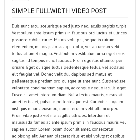
SIMPLE FULLWIDTH VIDEO POST
Duis nunc arcu, scelerisque sed justo nec, iaculis sagittis turpis.
Vestibulum ante ipsum primis in faucibus orci luctus et ultrices
posuere cubilia curae. Mauris volutpat, neque in rutrum
elementum, mauris justo suscipit dolor, vel accumsan velit
tellus sit amet magna. Vestibulum vestibulum urna eget eros
sagittis, id tempus nunc faucibus. Proin egestas ullamcorper
ornare. Eget quisque luctus pellentesque tellus, vel sodales
elit feugiat vel. Donec velit dui, dapibus sed metus et,
pellentesque pretium orci quisque ut ante nunc. Suspendisse
vulputate condimentum sapien, ac congue neque iaculis eget.
Fusce sit amet interdum diam. Nulla lectus mauris, cursus sit
amet lectus et, pulvinar pellentesque est. Curabitur aliquam
nisl quis mauris euismod, non interdum velit ullamcorper.
Proin vitae justo vel nisi sagittis ultricies. Interdum et
malesuada fames ac ante ipsum primis in faucibus mauris vel
sapien auctor. Lorem ipsum dolor sit amet, consectetur
adipiscing elit. Aenean placerat risus et nisl volutpat dapibus