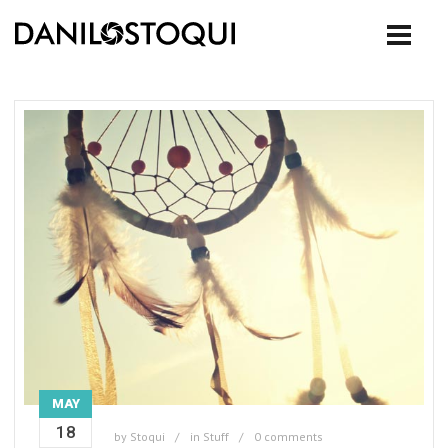
MAY
18
by
Stoqui
in
Stuff
0 comments