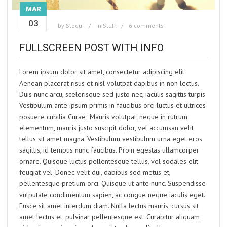
MAR
03
by
Stoqui
in
Stuff
6 comments
FULLSCREEN POST WITH INFO
Lorem ipsum dolor sit amet, consectetur adipiscing elit.
Aenean placerat risus et nisl volutpat dapibus in non lectus.
Duis nunc arcu, scelerisque sed justo nec, iaculis sagittis turpis.
Vestibulum ante ipsum primis in faucibus orci luctus et ultrices
posuere cubilia Curae; Mauris volutpat, neque in rutrum
elementum, mauris justo suscipit dolor, vel accumsan velit
tellus sit amet magna. Vestibulum vestibulum urna eget eros
sagittis, id tempus nunc faucibus. Proin egestas ullamcorper
ornare. Quisque luctus pellentesque tellus, vel sodales elit
feugiat vel. Donec velit dui, dapibus sed metus et,
pellentesque pretium orci. Quisque ut ante nunc. Suspendisse
vulputate condimentum sapien, ac congue neque iaculis eget.
Fusce sit amet interdum diam. Nulla lectus mauris, cursus sit
amet lectus et, pulvinar pellentesque est. Curabitur aliquam