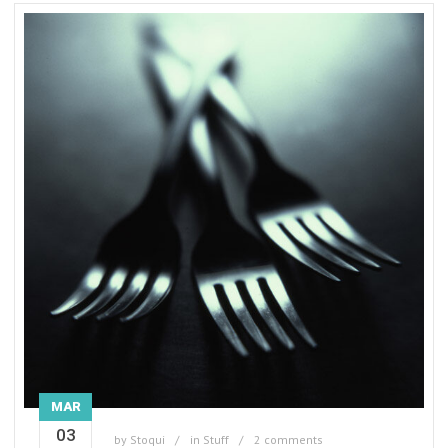
MAR
03
by
Stoqui
in
Stuff
2 comments