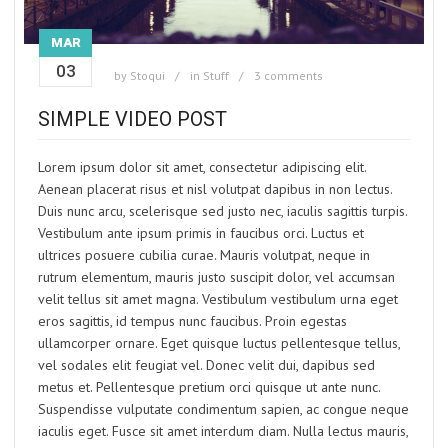
MAR
03
by
Stoqui
in
Stuff
3 comments
SIMPLE VIDEO POST
Lorem ipsum dolor sit amet, consectetur adipiscing elit.
Aenean placerat risus et nisl volutpat dapibus in non lectus.
Duis nunc arcu, scelerisque sed justo nec, iaculis sagittis turpis.
Vestibulum ante ipsum primis in faucibus orci. Luctus et
ultrices posuere cubilia curae. Mauris volutpat, neque in
rutrum elementum, mauris justo suscipit dolor, vel accumsan
velit tellus sit amet magna. Vestibulum vestibulum urna eget
eros sagittis, id tempus nunc faucibus. Proin egestas
ullamcorper ornare. Eget quisque luctus pellentesque tellus,
vel sodales elit feugiat vel. Donec velit dui, dapibus sed
metus et. Pellentesque pretium orci quisque ut ante nunc.
Suspendisse vulputate condimentum sapien, ac congue neque
iaculis eget. Fusce sit amet interdum diam. Nulla lectus mauris,