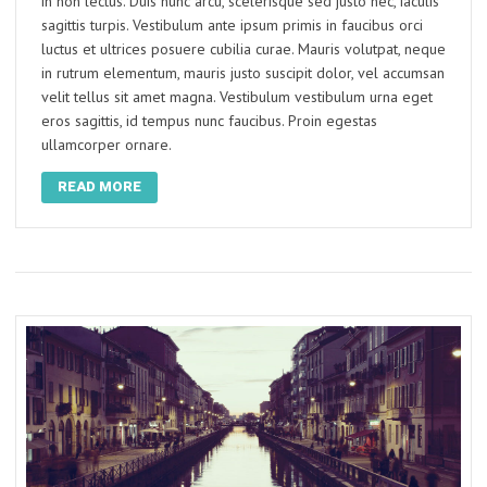
in non lectus. Duis nunc arcu, scelerisque sed justo nec, iaculis
sagittis turpis. Vestibulum ante ipsum primis in faucibus orci
luctus et ultrices posuere cubilia curae. Mauris volutpat, neque
in rutrum elementum, mauris justo suscipit dolor, vel accumsan
velit tellus sit amet magna. Vestibulum vestibulum urna eget
eros sagittis, id tempus nunc faucibus. Proin egestas
ullamcorper ornare.
READ MORE