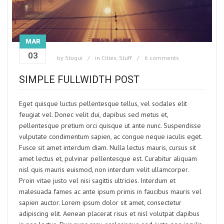
MAR
03
by
Stoqui
in
Cities
,
Stuff
6 comments
SIMPLE FULLWIDTH POST
Eget quisque luctus pellentesque tellus, vel sodales elit
feugiat vel. Donec velit dui, dapibus sed metus et,
pellentesque pretium orci quisque ut ante nunc. Suspendisse
vulputate condimentum sapien, ac congue neque iaculis eget.
Fusce sit amet interdum diam. Nulla lectus mauris, cursus sit
amet lectus et, pulvinar pellentesque est. Curabitur aliquam
nisl quis mauris euismod, non interdum velit ullamcorper.
Proin vitae justo vel nisi sagittis ultricies. Interdum et
malesuada fames ac ante ipsum primis in faucibus mauris vel
sapien auctor. Lorem ipsum dolor sit amet, consectetur
adipiscing elit. Aenean placerat risus et nisl volutpat dapibus