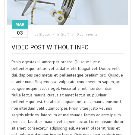
MAR
03
by
Stoqui
in
Stuff
0 comments
VIDEO POST WITHOUT INFO
Proin egestas ullamcorper ornare. Quisque luctus
pellentesque tellus, vel sodales elit feugiat vel. Donec velit
dui, dapibus sed metus et, pellentesque pretium orci. Quisque
ut ante nunc. Suspendisse vulputate condimentum sapien, ac
congue neque iaculis eget. Fusce sit amet interdum diam.
Nulla lectus mauris, cursus sit amet lectus et, pulvinar
pellentesque est. Curabitur aliquam nisl quis mauris euismod,
non interdum velit ullamcorper. Proin vitae justo vel nisi
sagittis ultricies. Interdum et malesuada fames ac ante ipsum
primis in faucibus mauris vel sapien auctor. Lorem ipsum dolor
sit amet, consectetur adipiscing elit. Aenean placerat risus et
nisl volutpat dapibus in non lectus. Duis nunc arcu, scelerisque